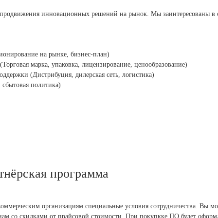
 продвижения инновационных решений на рынок. Мы заинтересованы в с
ионирование на рынке, бизнес-план)
(Торговая марка, упаковка, лицензирование, ценообразование)
оддержки (Дистрибуция, дилерская сеть, логистика)
 сбытовая политика)
тнёрская программа
мерческим организациям специальные условия сотрудничества. Вы мо
нам со скидками от прайсовой стоимости. При покупкке ПО будет оформ